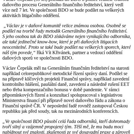
daňového procesu Generálního finančního ředitelství, který vedl
více než 7 let. Ve společnosti BDO se bude podílet na veškerých
aktivitách litigačního oddělení.
„Václav je v daňové komunitě velice známou osobou. Osobně se
podílel na tvorbě řady metodik Generálního finančního ředitelství.
S jeho osobou tak do BDO získáváme nejen vynikajícího odborníka,
ale také jedinečné know-how, které je při daňových litigacích
neocenitelné. Proto se také bude podílet na veškerých sporech, které
náš tým povede,“
říká Vít Křivánek, partner a vedoucí oddělení
daňových sporů ve společnosti BDO.
Václav Čepelák měl na Generálním finančním ředitelství na starosti
například celorepublikové metodické řízení správy daní. Podílel se
na přípravě klíčových projektů Finanční správy, například zavedení
kontrolního hlášení, paušální daně, zavedení a následně rušení EET
nebo třeba kompenzačního bonusu v době pandemie. V rámci
připomínkových řízení a konzultací spolupracoval s legislativou
Ministerstva financí při přípravě novel daňového řádu a zákona o
Finanční správě ČR. V neposlední řadě rovněž zastupoval Českou
republiku jak před soudy, tak na mezinárodních konferencích.
„Ve společnosti BDO působí celá řada odborníků, kteří dohromady
tvoří silný a vzájemně propojený tým. Těší mě, že mu budu moci
nabídnout své znalosti, zkušenosti ze své dosavadní praxe a zároveň