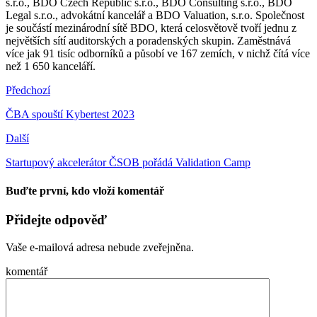
s.r.o., BDO Czech Republic s.r.o., BDO Consulting s.r.o., BDO
Legal s.r.o., advokátní kancelář a BDO Valuation, s.r.o. Společnost
je součástí mezinárodní sítě BDO, která celosvětově tvoří jednu z
největších sítí auditorských a poradenských skupin. Zaměstnává
více jak 91 tisíc odborníků a působí ve 167 zemích, v nichž čítá více
než 1 650 kanceláří.
Předchozí
ČBA spouští Kybertest 2023
Další
Startupový akcelerátor ČSOB pořádá Validation Camp
Buďte první, kdo vloží komentář
Přidejte odpověď
Vaše e-mailová adresa nebude zveřejněna.
komentář