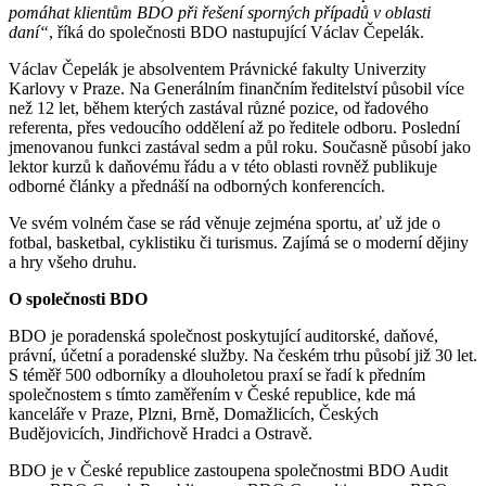
pomáhat klientům BDO při řešení sporných případů v oblasti
daní“
, říká do společnosti BDO nastupující Václav Čepelák.
Václav Čepelák je absolventem Právnické fakulty Univerzity
Karlovy v Praze. Na Generálním finančním ředitelství působil více
než 12 let, během kterých zastával různé pozice, od řadového
referenta, přes vedoucího oddělení až po ředitele odboru. Poslední
jmenovanou funkci zastával sedm a půl roku. Současně působí jako
lektor kurzů k daňovému řádu a v této oblasti rovněž publikuje
odborné články a přednáší na odborných konferencích.
Ve svém volném čase se rád věnuje zejména sportu, ať už jde o
fotbal, basketbal, cyklistiku či turismus. Zajímá se o moderní dějiny
a hry všeho druhu.
O společnosti BDO
BDO je poradenská společnost poskytující auditorské, daňové,
právní, účetní a poradenské služby. Na českém trhu působí již 30 let.
S téměř 500 odborníky a dlouholetou praxí se řadí k předním
společnostem s tímto zaměřením v České republice, kde má
kanceláře v Praze, Plzni, Brně, Domažlicích, Českých
Budějovicích, Jindřichově Hradci a Ostravě.
BDO je v České republice zastoupena společnostmi BDO Audit