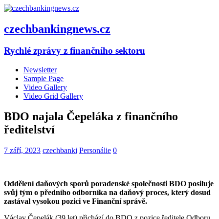
czechbankingnews.cz
Rychlé zprávy z finančního sektoru
Newsletter
Sample Page
Video Gallery
Video Grid Gallery
BDO najala Čepeláka z finančního
ředitelství
7 září, 2023
czechbanki
Personálie
0
Oddělení daňových sporů poradenské
společnosti
BDO posiluje
svůj tým o předního odborníka na daňový proces, který dosud
zastával vysokou pozici ve
F
inanční
správě.
Václav Čepelák (39 let) přichází do BDO z pozice ředitele Odboru