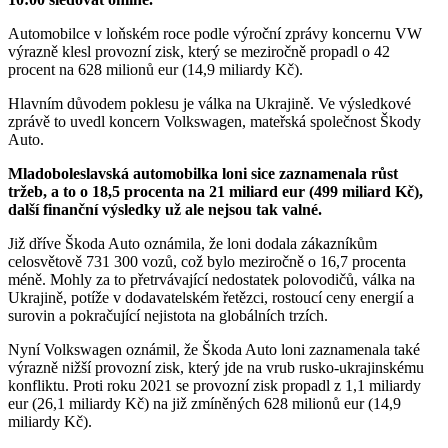
Automobilce v loňském roce podle výroční zprávy koncernu VW
výrazně klesl provozní zisk, který se meziročně propadl o 42
procent na 628 milionů eur (14,9 miliardy Kč).
Hlavním důvodem poklesu je válka na Ukrajině. Ve výsledkové
zprávě to uvedl koncern Volkswagen, mateřská společnost Škody
Auto.
Mladoboleslavská automobilka loni sice zaznamenala růst
tržeb, a to o 18,5 procenta na 21 miliard eur (499 miliard Kč),
další finanční výsledky už ale nejsou tak valné.
Již dříve Škoda Auto oznámila, že loni dodala zákazníkům
celosvětově 731 300 vozů, což bylo meziročně o 16,7 procenta
méně. Mohly za to přetrvávající nedostatek polovodičů, válka na
Ukrajině, potíže v dodavatelském řetězci, rostoucí ceny energií a
surovin a pokračující nejistota na globálních trzích.
Nyní Volkswagen oznámil, že Škoda Auto loni zaznamenala také
výrazně nižší provozní zisk, který jde na vrub rusko-ukrajinskému
konfliktu. Proti roku 2021 se provozní zisk propadl z 1,1 miliardy
eur (26,1 miliardy Kč) na již zmíněných 628 milionů eur (14,9
miliardy Kč).