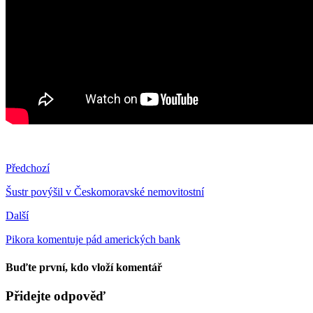
Předchozí
Šustr povýšil v Českomoravské nemovitostní
Další
Pikora komentuje pád amerických bank
Buďte první, kdo vloží komentář
Přidejte odpověď