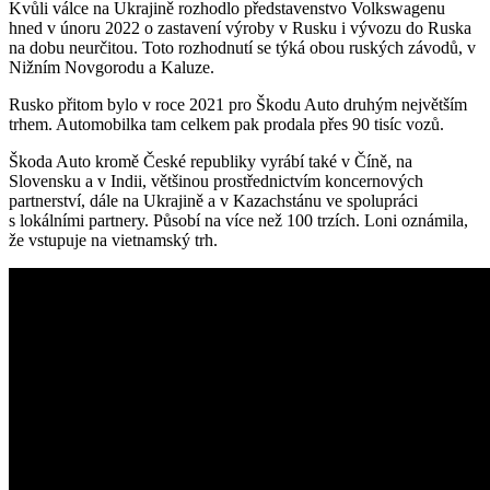
Kvůli válce na Ukrajině rozhodlo představenstvo Volkswagenu
hned v únoru 2022 o zastavení výroby v Rusku i vývozu do Ruska
na dobu neurčitou. Toto rozhodnutí se týká obou ruských závodů, v
Nižním Novgorodu a Kaluze.
Rusko přitom bylo v roce 2021 pro Škodu Auto druhým největším
trhem. Automobilka tam celkem pak prodala přes 90 tisíc vozů.
Škoda Auto kromě České republiky vyrábí také v Číně, na
Slovensku a v Indii, většinou prostřednictvím koncernových
partnerství, dále na Ukrajině a v Kazachstánu ve spolupráci
s lokálními partnery. Působí na více než 100 trzích. Loni oznámila,
že vstupuje na vietnamský trh.