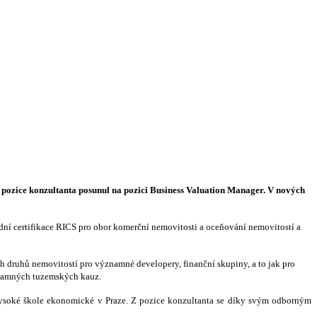
 pozice konzultanta posunul na pozici Business Valuation Manager. V nových
ní certifikace RICS pro obor komerční nemovitosti a oceňování nemovitostí a
h druhů nemovitostí pro významné developery, finanční skupiny, a to jak pro
ýznamných tuzemských kauz.
 Vysoké škole ekonomické v Praze. Z pozice konzultanta se díky svým odborným