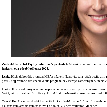
Znalecká kancelář Equity Solutions Appraisals hlásí změny ve svém týmu. Len
funkcích oba působí od ledna 2023.
Lenka Hluší
dokončila program MBA s názvem Nemovitosti a jejich oceňování na 
patří k nejprestižnějším vzdělávacím programům v Evropě zaměřeným na nemovit
Lenka Hluší je odborným garantem při oceňování nemovitých věcí a nově působí n
české, tak i pro zahraniční klienty. Rovněž má zkušenosti s posudky pro soudní 
Tomáš Dvořák
ve znalecké kanceláři EqSA působí více než 6 let. Je absolve
zkušenostem a znalostem posouvá na pozici Business Valuation Manager.