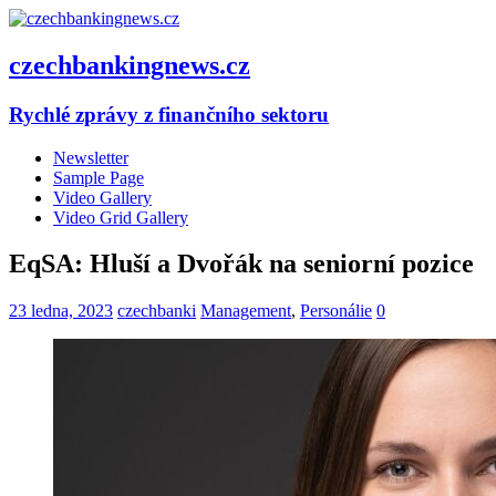
czechbankingnews.cz
Rychlé zprávy z finančního sektoru
Newsletter
Sample Page
Video Gallery
Video Grid Gallery
EqSA: Hluší a Dvořák na seniorní pozice
23 ledna, 2023
czechbanki
Management
,
Personálie
0