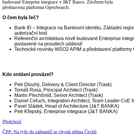
budované Enteprise integrace v J&T Bance. Závěrem byla
představena platforma OpenSearch.
O čem byla řeč?
Bank ID – Integrace na Bankovní identitu, Základní regis
autorizační bod
Referenční architektura nově budované Enterprise inte
postavené na proudech událostí
Technické novinky WSO2 APIM a představení platform
Kdo snídaní provázel?
Petr Dlouhý, Delivery & Client Director (Trask)
Tomáš Rosa, Principal Architect (Trask)
Martin Plechšmíd, Senior Architect (Trask)
Daniel Ceľuch, Integration Architect, Team Leader CoE
Pavel Sládek, Head of Architecture (J&T BANKA)
Petr Křepský, Enterprise integrace (J&T BANKA)
Předchozí
ČPP: Na lyže do zahraničí se chystá pětina Čechů