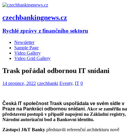
czechbankingnews.cz
Rychlé zprávy z finančního sektoru
Newsletter
Sample Page
Video Gallery
Video Grid Gallery
Trask pořádal odbornou IT snídani
14 prosince, 2022
czechbanki
Eventy
,
IT
0
Česká IT společnost Trask uspořádala ve svém sídle v
Praze na Pankráci odbornou snídani.
Akce se zaměřila na
představení postupů v případě napojení na Základní registry,
Národní autorizační bod a Bankovní identitu.
Zástupci
J&T Banky
představili referenční architekturu nově