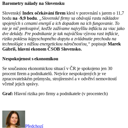
Barometry nálady na Slovensku
Slovenský
Index očekávání firem
klesl v porovnání s jarem o 11,7
bodu
na -9,9 bodu
.
„Slovenské firmy sa obávajú rastu nákladov
spojených s cenami energií a ich dopadom na ich fungovanie. To
nie je nič prekvapivé, keďže zažívame najvyššiu infláciu za viac jako
dve dekády. Pre podnikanie je tak najväčšou výzvou rast inflácie,
riziko poklesu kúpyschopného dopytu a zvládnutie prechodu na
technológie s nižšou energetickou náročnosťou,“
popisuje
Marek
Gábriš, hlavní ekonom ČSOB Slovensko.
Nespokojenost s
ekonomikou
Se současnou ekonomickou situací v ČR je spokojeno jen 30
procent firem a podnikatelů. Nejvíce nespokojených je ve
zpracovatelském průmyslu, strojírenství a v odvětví nemovitostí
včetně jejich správy.
Graf:
Hlavní rizika pro firmy a podnikatele (v procentech)
Předchozí