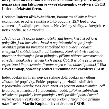
nejzávažnějším faktorem je vývoj ekonomiky, vyplývá z ČSOB
Indexu očekávání firem.
Hodnota
Indexu očekávání firem
, barometru nálady v české
ekonomice, se od jara snížila o 14,5 bodu na
-15,7 bodu
, což
znamená převažující pesimismus. Ne všechny složky, ze kterých se
index počítá, se ale zhoršují.
„Jedinou ze tří složek Indexu očekávání firem, která si od jara
polepšila, jsou investice. Jasně a nepřekvapivě se projevuje
orientace firem na investice zaměřené na inovace v oblasti
energetické soběstačnosti a udržitelnosti. Konkrétně více než 60
procent z dotázaných firem plánuje v příštím půlroce investovat do
zavedení nějakých energetických úspor. ČSOB je plně připravena
expertízou i financováním firmám nejen v této oblasti pomoci,“
říká
Pavel Prokop, výkonný ředitel Firemního bankovnictví ČSOB.
Index očekávání firem nejvíce stahuje dolů očekávaný útlum
zákaznické poptávky. Pokles poptávky po zboží a službách
v posledním kvartále totiž čeká hned 48 procent dotazovaných, což
je oproti jaru nárůst o 15 procentních bodů.
„Pokles subindexu
očekávané poptávky koresponduje s naší predikcí pokračování
mělké recese v české ekonomice na přelomu letošního a příštího
roku,“
uvádí
Martin Kupka, hlavní ekonom ČSOB.