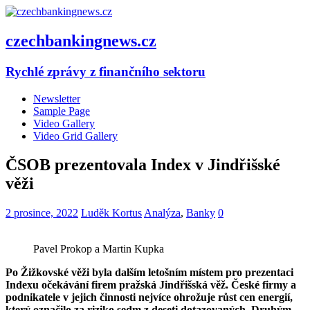
czechbankingnews.cz
Rychlé zprávy z finančního sektoru
Newsletter
Sample Page
Video Gallery
Video Grid Gallery
ČSOB prezentovala Index v Jindřišské
věži
2 prosince, 2022
Luděk Kortus
Analýza
,
Banky
0
Pavel Prokop a Martin Kupka
Po Žižkovské věži byla dalším letošním místem pro prezentaci
Indexu očekávání firem pražská Jindřišská věž. České firmy a
podnikatele v jejich činnosti nejvíce ohrožuje růst cen energií,
který označilo za riziko sedm z deseti dotazovaných. Druhým