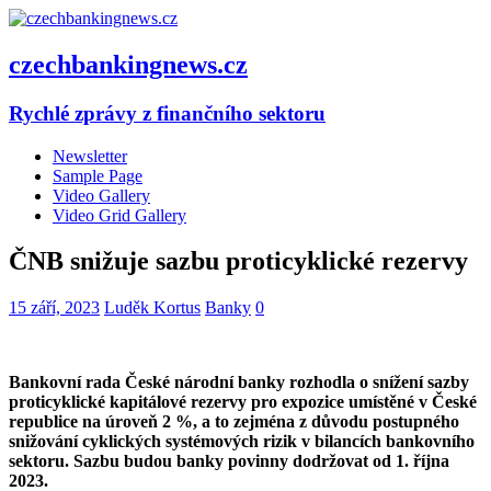
czechbankingnews.cz
Rychlé zprávy z finančního sektoru
Newsletter
Sample Page
Video Gallery
Video Grid Gallery
ČNB snižuje sazbu proticyklické rezervy
15 září, 2023
Luděk Kortus
Banky
0
Bankovní rada České národní banky rozhodla o snížení sazby
proticyklické kapitálové rezervy pro expozice umístěné v České
republice na úroveň 2 %, a to zejména z důvodu postupného
snižování cyklických systémových rizik v bilancích bankovního
sektoru. Sazbu budou banky povinny dodržovat od 1. října
2023.