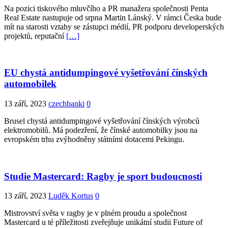
Na pozici tiskového mluvčího a PR manažera společnosti Penta
Real Estate nastupuje od srpna Martin Lánský. V rámci Česka bude
mít na starosti vztahy se zástupci médií, PR podporu developerských
projektů, reputační
[…]
EU chystá antidumpingové vyšetřování čínských
automobilek
13 září, 2023
czechbanki
0
Brusel chystá antidumpingové vyšetřování čínských výrobců
elektromobilů. Má podezření, že čínské automobilky jsou na
evropském trhu zvýhodněny státními dotacemi Pekingu.
Studie Mastercard: Ragby je sport budoucnosti
13 září, 2023
Luděk Kortus
0
Mistrovství světa v ragby je v plném proudu a společnost
Mastercard u té příležitosti zveřejňuje unikátní studii Future of