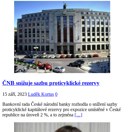
ČNB snižuje sazbu proticyklické rezervy
15 září, 2023
Luděk Kortus
0
Bankovní rada České národní banky rozhodla o snížení sazby
proticyklické kapitálové rezervy pro expozice umístěné v České
republice na úroveň 2 %, a to zejména
[…]