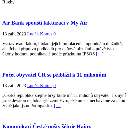
Rugby.
Air Bank spouští fakturaci v My Air
13 září, 2023
Luděk Kortus
0
Vystavování faktur, hlídání jejich proplacení a upomínání dlužníků,
ale třeba i přípravu podkladů pro daňové přiznání – právě tyto
úkony hodnotí podnikatelé podle průzkumu IPSOS
[…]
Počet obyvatel ČR se přiblížil k 11 milionům
13 září, 2023
Luděk Kortus
0
„Česká republika zřejmě brzy bude mít 11 milionů obyvatel. Již nyní
jsme devátou nejlidnatější zemí Evropské unie a necháváme za námi
země jako jsou Portugalsko,
[…]
Komunikaci České pošty šéfuje Hainz