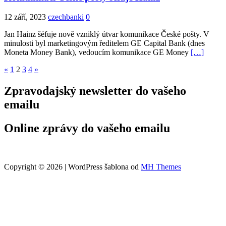
12 září, 2023
czechbanki
0
Jan Hainz šéfuje nově vzniklý útvar komunikace České pošty. V
minulosti byl marketingovým ředitelem GE Capital Bank (dnes
Moneta Money Bank), vedoucím komunikace GE Money
[…]
Stránkování
«
1
2
3
4
»
příspěvků
Zpravodajský newsletter do vašeho
emailu
Online zprávy do vašeho emailu
Copyright © 2026 | WordPress šablona od
MH Themes